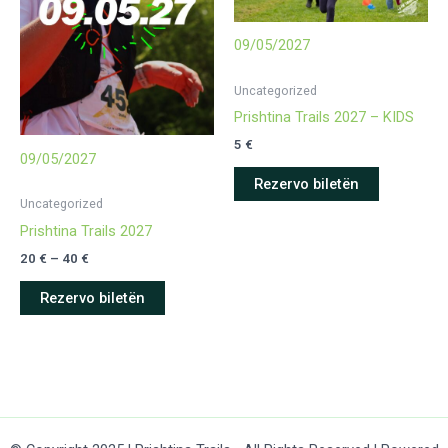
09/05/2027
Uncategorized
Prishtina Trails 2027 – KIDS
5
€
09/05/2027
Ky
Rezervo biletën
produkt
Uncategorized
ka
Prishtina Trails 2027
disa
Interval
20
€
–
40
€
variante.
çmimesh:
Ky
Mundësitë
20 €
Rezervo biletën
produkt
deri
mund
më
ka
të
40 €
disa
zgjidhen
variante.
te
Mundësitë
faqja
mund
e